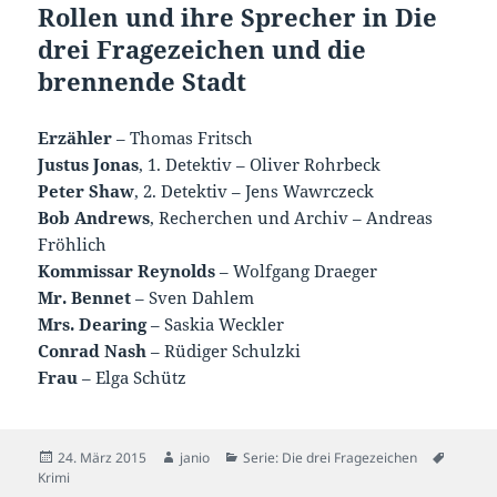
Rollen und ihre Sprecher in Die
drei Fragezeichen und die
brennende Stadt
Erzähler
– Thomas Fritsch
Justus Jonas
, 1. Detektiv – Oliver Rohrbeck
Peter Shaw
, 2. Detektiv – Jens Wawrczeck
Bob Andrews
, Recherchen und Archiv – Andreas
Fröhlich
Kommissar Reynolds
– Wolfgang Draeger
Mr. Bennet
– Sven Dahlem
Mrs. Dearing
– Saskia Weckler
Conrad Nash
– Rüdiger Schulzki
Frau
– Elga Schütz
Veröffentlicht
Autor
Kategorien
Schlag
24. März 2015
janio
Serie: Die drei Fragezeichen
am
Krimi