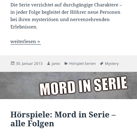
Die Serie verzichtet auf durchgängige Charaktere –
in jeder Folge begleitet der Höhrer neue Personen
bei ihren mysteriösen und nervenzehrenden
Erlebnissen.
Hörspiele: Dark Mysteries – alle Folgen
weiterlesen
Veröffentlicht
Autor
Kategorien
Schlagwörter
30. Januar 2013
janio
Hörspiel-Serien
Mystery
am
Hörspiele: Mord in Serie –
alle Folgen