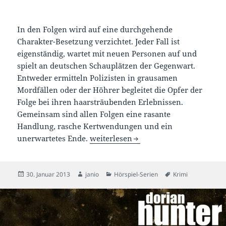
In den Folgen wird auf eine durchgehende
Charakter-Besetzung verzichtet. Jeder Fall ist
eigenständig, wartet mit neuen Personen auf und
spielt an deutschen Schauplätzen der Gegenwart.
Entweder ermitteln Polizisten in grausamen
Mordfällen oder der Höhrer begleitet die Opfer der
Folge bei ihren haarsträubenden Erlebnissen.
Gemeinsam sind allen Folgen eine rasante
Handlung, rasche Kertwendungen und ein
Hörspiele: Mord in Serie – alle Folgen
unerwartetes Ende.
weiterlesen
Veröffentlicht
Autor
Kategorien
Schlagwörter
30. Januar 2013
janio
Hörspiel-Serien
Krimi
am