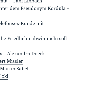
irma –
Gabi Libbach
 unter dem Pseudonym Kordula –
Telefonsex-Kunde mit
, die Friedhelm abwimmeln soll
ex –
Alexandra Doerk
ert Missler
–
Martin Sabel
lzki