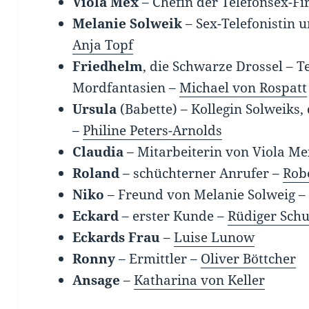
Viola Mex
– Chefin der Telefonsex-F
Melanie Solweik
– Sex-Telefonistin
Anja Topf
Friedhelm
, die Schwarze Drossel – 
Mordfantasien –
Michael von Rospatt
Ursula
(Babette) – Kollegin Solweiks
–
Philine Peters-Arnolds
Claudia
– Mitarbeiterin von Viola M
Roland
– schüchterner Anrufer –
Rob
Niko
– Freund von Melanie Solweig 
Eckard
– erster Kunde –
Rüdiger Schu
Eckards Frau
–
Luise Lunow
Ronny
– Ermittler –
Oliver Böttcher
Ansage
–
Katharina von Keller