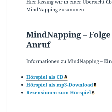
Hier fassing wir in einer Übersicht ü
MindNapping
zusammen.
MindNapping – Folge
Anruf
Informationen zu MindNapping –
Ei
Hörspiel als
CD
Hörspiel als
mp3-Download
Rezensionen
zum Hörspiel